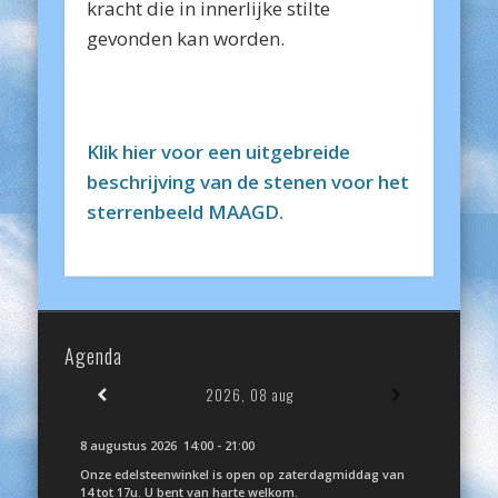
kracht die in innerlijke stilte
gevonden kan worden.
Klik hier voor een uitgebreide
beschrijving van de stenen voor het
sterrenbeeld MAAGD.
Agenda
2026, 08 aug
8 augustus 2026
14:00
-
21:00
Onze edelsteenwinkel is open op zaterdagmiddag van
14 tot 17u. U bent van harte welkom.