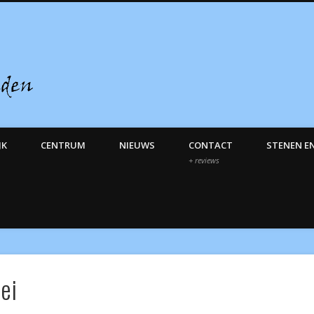
Enfaeridion – Het Nieuwe Eden
JK
CENTRUM
NIEUWS
CONTACT
STENEN E
+ reviews
ei