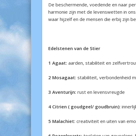
De beschermende, voedende en naar perfec
harmonie zijn met de levenswetten in ons
waar hijzelf en de mensen die erbij zijn 
Edelstenen van de Stier
1 Agaat:
aarden, stabiliteit en zelfvertro
2 Mosagaat:
stabiliteit, verbondenheid 
3 Aventurijn:
rust en levensvreugde
4 Citrien ( goudgeel/ goudbruin):
innerl
5 Malachiet:
creativiteit en uiten van em
6 Rozenkwarts:
toelaten van gevoelens, 