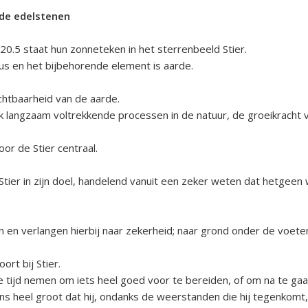
nde edelstenen
0.5 staat hun zonneteken in het sterrenbeeld Stier.
nus en het bijbehorende element is aarde.
chtbaarheid van de aarde.
 langzaam voltrekkende processen in de natuur, de groeikracht van
or de Stier centraal.
 Stier in zijn doel, handelend vanuit een zeker weten dat hetgeen
n en verlangen hierbij naar zekerheid; naar grond onder de voete
rt bij Stier.
 tijd nemen om iets heel goed voor te bereiden, of om na te gaan 
ans heel groot dat hij, ondanks de weerstanden die hij tegenkomt,