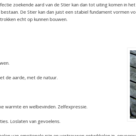
tie zoekende aard van de Stier kan dan tot uiting komen in het
 bestaan. De Stier kan dan juist een stabiel fundament vormen v
betrokken echt op kunnen bouwen.
uwen.
met de aarde, met de natuur.
ijke warmte en welbevinden. Zelfexpressie.
oties. Loslaten van gevoelens.
helen van emotionele pijn en vertrouwen ontwikkelen in onvoorwaa