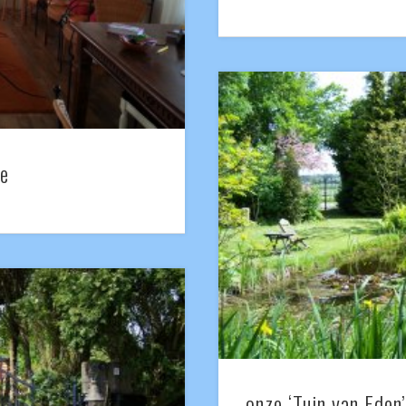
te
onze ‘Tuin van Eden’