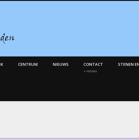
Enfaeridion – Het Nieuwe Eden
JK
CENTRUM
NIEUWS
CONTACT
STENEN E
+ reviews